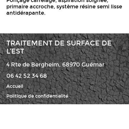
Ponçage carrelage, aspiration soignée,
primaire accroche, système résine semi lisse
antidérapante.
TRAITEMENT DE SURFACE DE
L’EST
4 Rte de Bergheim, 68970 Guémar
06 42 52 34 68
Accueil
Politique de confidentialité
Mentions légales
Copyright © 2022 |
E-NAUMAD